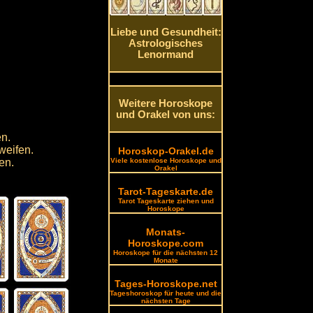
Liebe und Gesundheit:
Astrologisches
Lenormand
Weitere Horoskope
und Orakel von uns:
en.
weifen.
Horoskop-Orakel.de
en.
Viele kostenlose Horoskope und
Orakel
Tarot-Tageskarte.de
Tarot Tageskarte ziehen und
Horoskope
Monats-
Horoskope.com
Horoskope für die nächsten 12
Monate
Tages-Horoskope.net
Tageshoroskop für heute und die
nächsten Tage