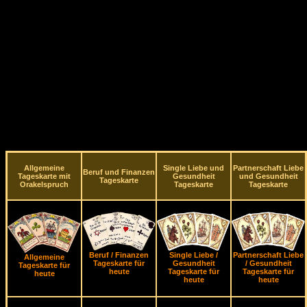
Allgemeine
Single Liebe und
Partnerschaft Liebe
Beruf und Finanzen
Tageskarte mit
Gesundheit
und Gesundheit
Tageskarte
Orakelspruch
Tageskarte
Tageskarte
Beruf / Finanzen
Single Liebe /
Partnerschaft Liebe
Allgemeine
Tageskarte für
Gesundheit
/ Gesundheit
Tageskarte für
heute
Tageskarte für
Tageskarte für
heute
heute
heute