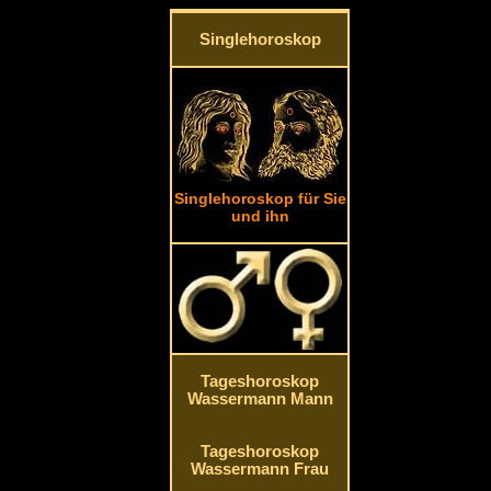
Singlehoroskop
Singlehoroskop für Sie
und ihn
Tageshoroskop
Wassermann Mann
Tageshoroskop
Wassermann Frau