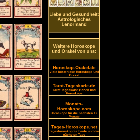
Liebe und Gesundheit:
Astrologisches
Lenormand
Weitere Horoskope
und Orakel von uns:
Horoskop-Orakel.de
Viele kostenlose Horoskope und
Orakel
Tarot-Tageskarte.de
Tarot Tageskarte ziehen und
Horoskope
Monats-
Horoskope.com
Horoskope für die nächsten 12
Monate
Tages-Horoskope.net
Tageshoroskop für heute und die
nächsten Tage