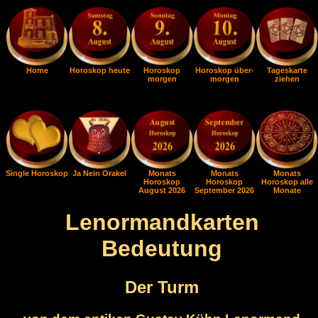
Home
Horoskop heute
Horoskop
Horoskop über-
Tageskarte
morgen
morgen
ziehen
Single Horoskop
Ja Nein Orakel
Monats
Monats
Monats
Horoskop
Horoskop
Horoskop alle
August 2026
September 2026
Monate
Lenormandkarten
Bedeutung
Der Turm