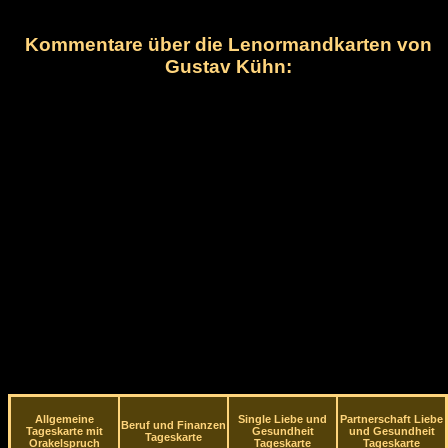
Kommentare über die Lenormandkarten von
Gustav Kühn:
Allgemeine
Single Liebe und
Partnerschaft Liebe
Beruf und Finanzen
Tageskarte mit
Gesundheit
und Gesundheit
Tageskarte
Orakelspruch
Tageskarte
Tageskarte