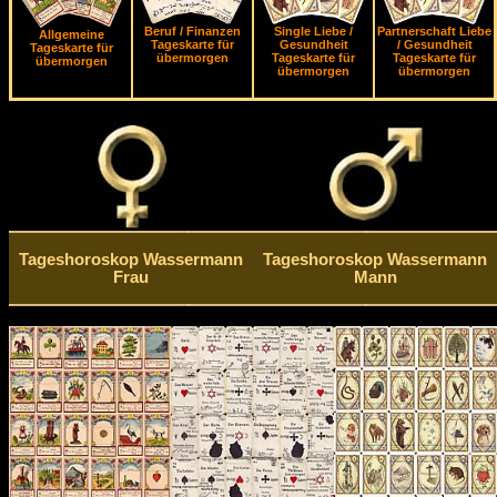
Beruf / Finanzen
Single Liebe /
Partnerschaft Liebe
Allgemeine
Tageskarte für
Gesundheit
/ Gesundheit
Tageskarte für
übermorgen
Tageskarte für
Tageskarte für
übermorgen
übermorgen
übermorgen
Tageshoroskop Wassermann
Tageshoroskop Wassermann
Frau
Mann