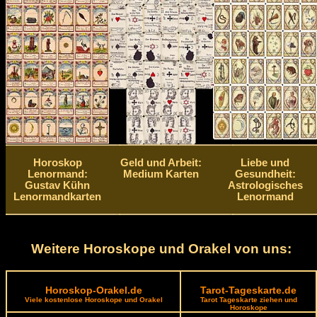
Horoskop
Geld und Arbeit:
Liebe und
Lenormand:
Medium Karten
Gesundheit:
Gustav Kühn
Astrologisches
Lenormandkarten
Lenormand
Weitere Horoskope und Orakel von uns:
Horoskop-Orakel.de
Tarot-Tageskarte.de
Viele kostenlose Horoskope und Orakel
Tarot Tageskarte ziehen und
Horoskope