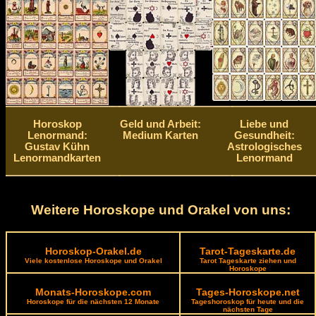
Horoskop
Geld und Arbeit:
Liebe und
Lenormand:
Medium Karten
Gesundheit:
Gustav Kühn
Astrologisches
Lenormandkarten
Lenormand
Weitere Horoskope und Orakel von uns:
Horoskop-Orakel.de
Tarot-Tageskarte.de
Viele kostenlose Horoskope und Orakel
Tarot Tageskarte ziehen und
Horoskope
Monats-Horoskope.com
Tages-Horoskope.net
Horoskope für die nächsten 12 Monate
Tageshoroskop für heute und die
nächsten Tage