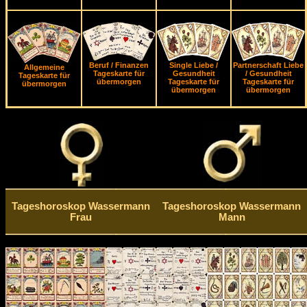
Beruf / Finanzen
Single Liebe /
Partnerschaft Liebe
Allgemeine
Tageskarte für
Gesundheit
/ Gesundheit
Tageskarte für
übermorgen
Tageskarte für
Tageskarte für
übermorgen
übermorgen
übermorgen
Tageshoroskop Wassermann
Tageshoroskop Wassermann
Frau
Mann