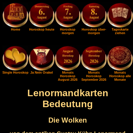
Home
Horoskop heute
Horoskop
Horoskop über-
Tageskarte
morgen
morgen
ziehen
Single Horoskop
Ja Nein Orakel
Monats
Monats
Monats
Horoskop
Horoskop
Horoskop alle
August 2026
September 2026
Monate
Lenormandkarten
Bedeutung
Die Wolken