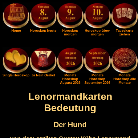
Home
Horoskop heute
Horoskop
Horoskop über-
Tageskarte
morgen
morgen
ziehen
Single Horoskop
Ja Nein Orakel
Monats
Monats
Monats
Horoskop
Horoskop
Horoskop alle
August 2026
September 2026
Monate
Lenormandkarten
Bedeutung
Der Hund