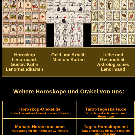
Horoskop
Geld und Arbeit:
Liebe und
Lenormand:
Medium Karten
Gesundheit:
Gustav Kühn
Astrologisches
Lenormandkarten
Lenormand
Weitere Horoskope und Orakel von uns:
Horoskop-Orakel.de
Tarot-Tageskarte.de
Viele kostenlose Horoskope und Orakel
Tarot Tageskarte ziehen und
Horoskope
Monats-Horoskope.com
Tages-Horoskope.net
Horoskope für die nächsten 12 Monate
Tageshoroskop für heute und die
nächsten Tage