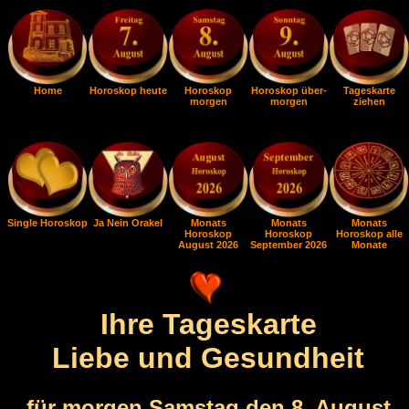
Home
Horoskop heute
Horoskop
Horoskop über-
Tageskarte
morgen
morgen
ziehen
Single Horoskop
Ja Nein Orakel
Monats
Monats
Monats
Horoskop
Horoskop
Horoskop alle
August 2026
September 2026
Monate
Ihre Tageskarte
Liebe und Gesundheit
für morgen Samstag den 8. August