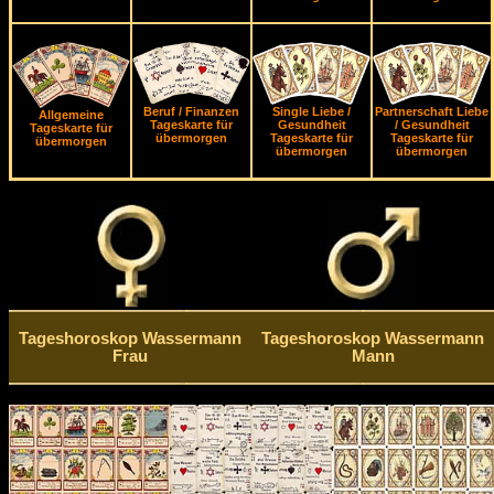
Beruf / Finanzen
Single Liebe /
Partnerschaft Liebe
Allgemeine
Tageskarte für
Gesundheit
/ Gesundheit
Tageskarte für
übermorgen
Tageskarte für
Tageskarte für
übermorgen
übermorgen
übermorgen
Tageshoroskop Wassermann
Tageshoroskop Wassermann
Frau
Mann