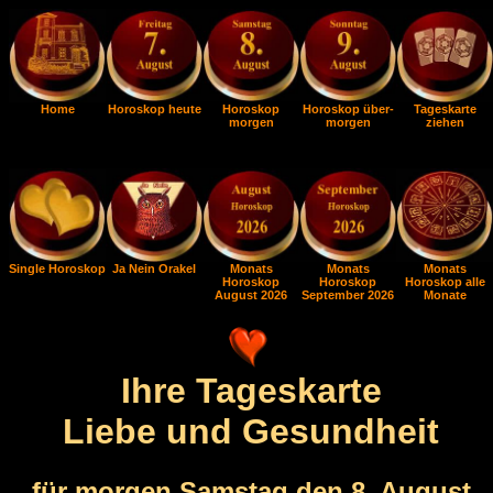
Home
Horoskop heute
Horoskop
Horoskop über-
Tageskarte
morgen
morgen
ziehen
Single Horoskop
Ja Nein Orakel
Monats
Monats
Monats
Horoskop
Horoskop
Horoskop alle
August 2026
September 2026
Monate
Ihre Tageskarte
Liebe und Gesundheit
für morgen Samstag den 8. August