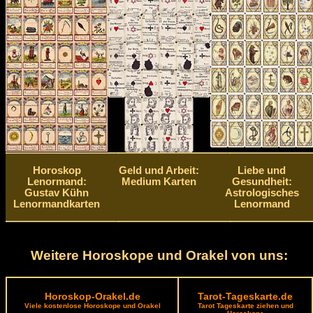
Horoskop
Geld und Arbeit:
Liebe und
Lenormand:
Medium Karten
Gesundheit:
Gustav Kühn
Astrologisches
Lenormandkarten
Lenormand
Weitere Horoskope und Orakel von uns:
Horoskop-Orakel.de
Tarot-Tageskarte.de
Viele kostenlose Horoskope und Orakel
Tarot Tageskarte ziehen und