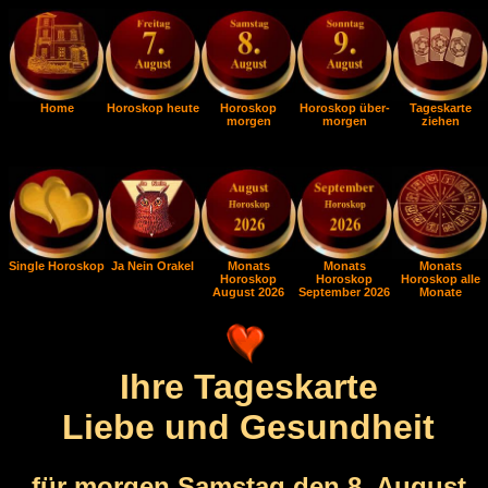
Home
Horoskop heute
Horoskop
Horoskop über-
Tageskarte
morgen
morgen
ziehen
Single Horoskop
Ja Nein Orakel
Monats
Monats
Monats
Horoskop
Horoskop
Horoskop alle
August 2026
September 2026
Monate
Ihre Tageskarte
Liebe und Gesundheit
für morgen Samstag den 8. August