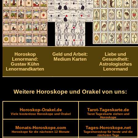
Horoskop
Geld und Arbeit:
Liebe und
Lenormand:
Medium Karten
Gesundheit:
Gustav Kühn
Astrologisches
Lenormandkarten
Lenormand
Weitere Horoskope und Orakel von uns:
Horoskop-Orakel.de
Tarot-Tageskarte.de
Viele kostenlose Horoskope und Orakel
Tarot Tageskarte ziehen und
Horoskope
Monats-Horoskope.com
Tages-Horoskope.net
Horoskope für die nächsten 12 Monate
Tageshoroskop für heute und die
nächsten Tage