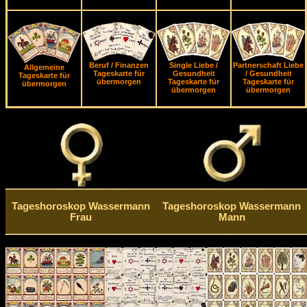
Beruf / Finanzen
Single Liebe /
Partnerschaft Liebe
Allgemeine
Tageskarte für
Gesundheit
/ Gesundheit
Tageskarte für
übermorgen
Tageskarte für
Tageskarte für
übermorgen
übermorgen
übermorgen
Tageshoroskop Wassermann
Tageshoroskop Wassermann
Frau
Mann