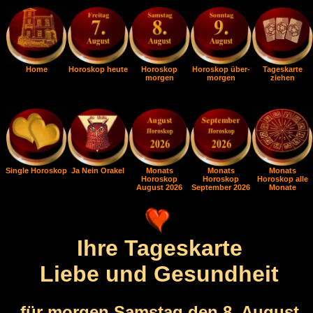
Home
Horoskop heute
Horoskop
Horoskop über-
Tageskarte
morgen
morgen
ziehen
Single Horoskop
Ja Nein Orakel
Monats
Monats
Monats
Horoskop
Horoskop
Horoskop alle
August 2026
September 2026
Monate
Ihre Tageskarte
Liebe und Gesundheit
für morgen Samstag den 8. August