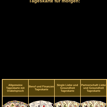
Tageskarte für morgen:
Allgemeine
Single Liebe und
Partnerschaft Liebe
Beruf und Finanzen
Tageskarte mit
Gesundheit
und Gesundheit
Tageskarte
Orakelspruch
Tageskarte
Tageskarte