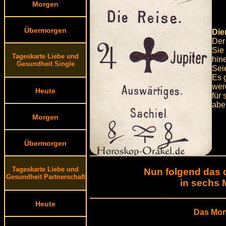
Morgen
Übermorgen
Die
Der
Sie
Tageskarte Liebe und
hin
Gesundheit Single
Sei
Es 
wer
Heute
für
aber
Morgen
Übermorgen
Tageskarte Liebe und
Nun folgend das 
Gesundheit Partnerschaft
in sechs 
Heute
Das Mon