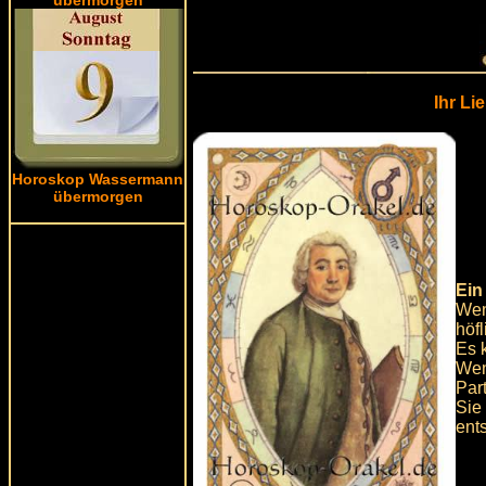
Ihr Li
Horoskop Wassermann
übermorgen
Ein
Wen
höf
Es 
Wen
Part
Sie
ent