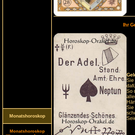
Ihr G
Gel
Sie
daf
So 
all
Hän
Sie
sch
Monatshoroskop
Seie
Monatshoroskop