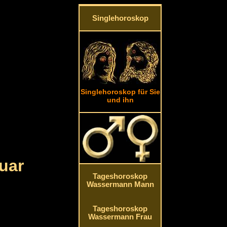
Singlehoroskop
Singlehoroskop für Sie
und ihn
uar
Tageshoroskop
Wassermann Mann
Tageshoroskop
Wassermann Frau