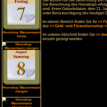
hier kommt nun die Berechnung von I
Die Berechnung des Horoskops erfolg
sind, Ihrem Geburtsdatum, dem 21. Jan
unter Berücksichtigung des heutigen 
Im oberen Bereich finden Sie Ihr
>> F
das
>> Geld- und Finanzhoroskop >
Horoskop Wassermann
Im unteren Abschnitt finden Sie
>> da
heute
einzeln gezeigt werden.
Horoskop Wassermann
morgen