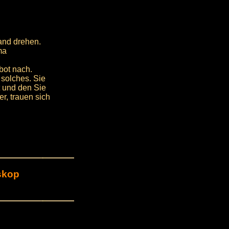
land drehen.
ma
bot nach.
solches. Sie
t und den Sie
r, trauen sich
skop