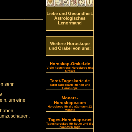
Liebe und Gesundheit:
Astrologisches
Lenormand
Weitere Horoskope
und Orakel von uns:
Horoskop-Orakel.de
Viele kostenlose Horoskope und
Orakel
Tarot-Tageskarte.de
en sehr
Tarot Tageskarte ziehen und
Horoskope
!
Monats-
ein, um eine
Horoskope.com
Horoskope für die nächsten 12
t haben,
Monate
e umzuschauen.
Tages-Horoskope.net
Tageshoroskop für heute und die
nächsten Tage