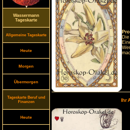
Wassermann
Tageskarte
Pro
Allgemeine Tageskarte
Die
Ein
Wen
Heute
mac
Morgen
Übermorgen
Tageskarte Beruf und
Ihr
Finanzen
Heute