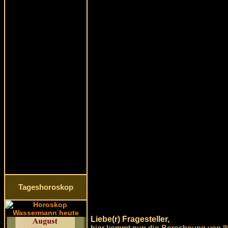
Tageshoroskop
Liebe(r) Fragesteller,