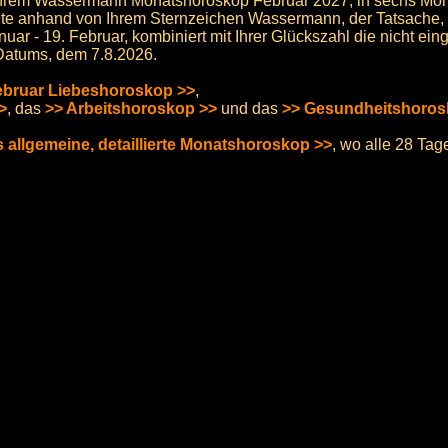
hrem Wassermann Monatshoroskop Februar 2027, in sechs Mona
te anhand von Ihrem Sternzeichen Wassermann, der Tatsache, 
uar - 19. Februar, kombiniert mit Ihrer Glückszahl die nicht e
Datums, dem 7.8.2026.
ebruar Liebeshoroskop >>
,
>
, das
>> Arbeitshoroskop >>
und das
>> Gesundheitshoros
s allgemeine, detaillierte Monatshoroskop >>
, wo alle 28 Ta