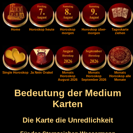
Home
Horoskop heute
Horoskop
Horoskop über-
Tageskarte
morgen
morgen
ziehen
Single Horoskop
Ja Nein Orakel
Monats
Monats
Monats
Horoskop
Horoskop
Horoskop alle
August 2026
September 2026
Monate
Bedeutung der Medium
Karten
Die Karte die Unredlichkeit