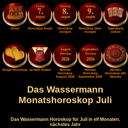
Home
Horoskop heute
Horoskop
Horoskop über-
Tageskarte
morgen
morgen
ziehen
Single Horoskop
Ja Nein Orakel
Monats
Monats
Monats
Horoskop
Horoskop
Horoskop alle
August 2026
September 2026
Monate
Das Wassermann
Monatshoroskop Juli
Das Wassermann Horoskop für Juli in elf Monaten,
nächstes Jahr