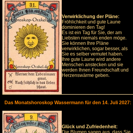
Verwirklichung der Pläne:
Fröhlichkeit und gute Laune
dominieren den Tag!
Es ist ein Tag für Sie, der am
Liebsten niemals enden möge.
Sie können Ihre Pläne
verwirklichen, sogar besser, als
Sie es selber vemutet haben.
Ihre gute Laune wird andere
Menschen anstecken und sie
werden Ihnen Freundschaft und
Herzenswärme geben.
Das Monatshoroskop Wassermann für den 14. Juli 2027:
Glück und Zufriedenheit:
Die Blumen sagen aus, dass Sie