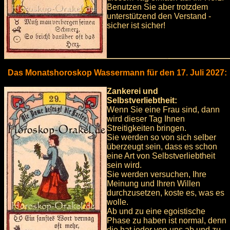
Benutzen Sie aber trotzdem
unterstützend den Verstand -
sicher ist sicher!
Das Monatshoroskop Wassermann für den 17. Juli 2027:
Zankerei und
Selbstverliebtheit:
Wenn Sie eine Frau sind, dann
wird dieser Tag Ihnen
Streitigkeiten bringen.
Sie werden so von sich selber
überzeugt sein, dass es schon
eine Art von Selbstverliebtheit
sein wird.
Sie werden versuchen, Ihre
Meinung und Ihren Willen
durchzusetzen, koste es, was es
wolle.
Ab und zu eine egoistische
Phase zu haben ist normal, denn
die hat jeder von uns ab und zu.