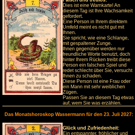
Dies ist eine Warnkarte! An
diesem Tag ist Ihre Wachsamkeit
gefordert.
Eine Person in Ihrem direktem
Umfeld meint es nicht gut mit
Ihnen.
Sie spricht, wie eine Schlange,
mit gespaltener Zunge.
Ihnen gegenüber werden nur
freundliche Worte benutzt, doch
hinter Ihrem Rücken treibt diese
Person ein falsches Spiel und
redet schlecht über Sie, versucht
Ihnen zu schaden.
Diese Person ist eine Frau oder
ein Mann mit sehr weiblichen
Zügen.
Passen Sie an diesem Tag etwas
auf, wem Sie was erzählen.
Das Monatshoroskop Wassermann für den 23. Juli 2027:
Glück und Zufriedenheit:
Ein entspannter, fröhlicher und