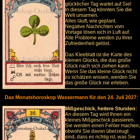
glücklicher Tag wartet auf Sie!
In diesem Tag könnten Sie die
Welt umarmen.
Alles läuft, wie geplant.
Negative Nachrichten vom
Vortage lösen sich in Luft auf.
Alte Probleme werden zu Ihrer
Zufriedenheit gelöst.
Das Kleeblatt ist die Karte des
kleinen Glücks, die das große
Glück nach sich ziehen kann.
Wenn Sie das kleine Glück nicht
zu schätzen wissen, werden Sie
das große Glück nie erleben.
Das Monatshoroskop Wassermann für den 24. Juli 2027:
Mißgeschick, heitere Stunden:
An diesem Tag wird Ihnen ein
kleines Mißgeschick passieren.
Sie werden einen Fehler machen,
obwohl Sie davon überzeugt
sind, dass es richtig ist, was Sie