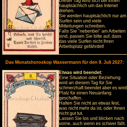
Dieser Tag wird sich bei Ihnen
hauptsächlich um das Intenet
drehen.
Sie werden hauptsächlich nur am
Surfen sein und viele
Mitteilungen schreiben.
Falls Sie "nebenbei" am Arbeiten
sind, passen Sie bitte auf, dass
das viele Surfen nicht Ihren
Arbeitsplatz gefährdet!
Das Monatshoroskop Wassermann für den 9. Juli 2027:
Etwas wird beendet:
Eine Situation oder Beziehung
wird an diesem Tag für Sie
schmerzhaft beendet aber es wird
Platz für einen Neuanfang
geschaffen.
Halten Sie nicht an etwas fest,
was nicht mehr da ist, oder Ihnen
nicht gut tut.
Lassen Sie los und blicken nach
vorne, auch wenn es schwer fällt.