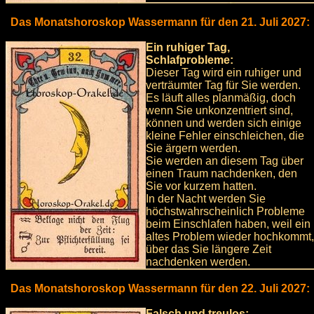
Das Monatshoroskop Wassermann für den 21. Juli 2027:
Ein ruhiger Tag,
Schlafprobleme:
Dieser Tag wird ein ruhiger und
verträumter Tag für Sie werden.
Es läuft alles planmäßig, doch
wenn Sie unkonzentriert sind,
können und werden sich einige
kleine Fehler einschleichen, die
Sie ärgern werden.
Sie werden an diesem Tag über
einen Traum nachdenken, den
Sie vor kurzem hatten.
In der Nacht werden Sie
höchstwahrscheinlich Probleme
beim Einschlafen haben, weil ein
altes Problem wieder hochkommt,
über das Sie längere Zeit
nachdenken werden.
Das Monatshoroskop Wassermann für den 22. Juli 2027:
Falsch und treulos: