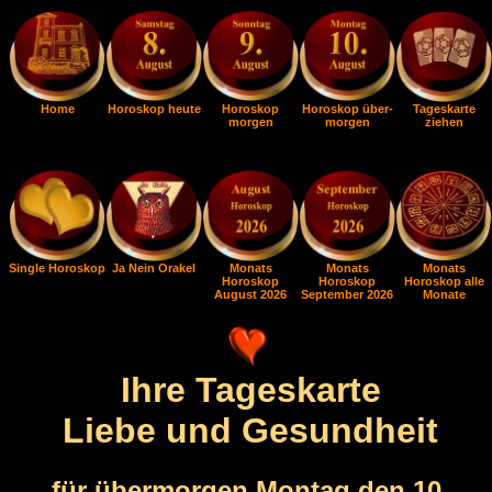
Home
Horoskop heute
Horoskop
Horoskop über-
Tageskarte
morgen
morgen
ziehen
Single Horoskop
Ja Nein Orakel
Monats
Monats
Monats
Horoskop
Horoskop
Horoskop alle
August 2026
September 2026
Monate
Ihre Tageskarte
Liebe und Gesundheit
für übermorgen Montag den 10.