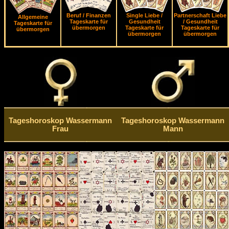
Beruf / Finanzen
Single Liebe /
Partnerschaft Liebe
Allgemeine
Tageskarte für
Gesundheit
/ Gesundheit
Tageskarte für
übermorgen
Tageskarte für
Tageskarte für
übermorgen
übermorgen
übermorgen
Tageshoroskop Wassermann
Tageshoroskop Wassermann
Frau
Mann