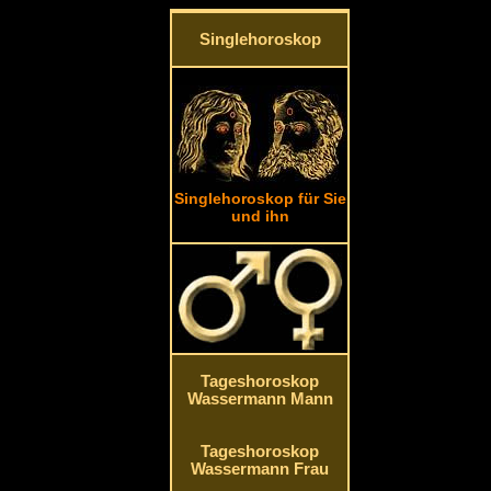
Singlehoroskop
Singlehoroskop für Sie
und ihn
Tageshoroskop
Wassermann Mann
Tageshoroskop
Wassermann Frau