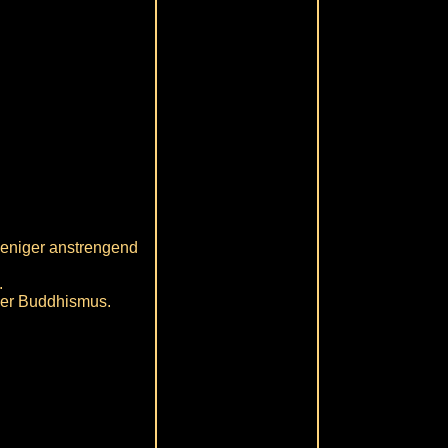
weniger anstrengend
.
 der Buddhismus.