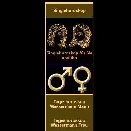
Singlehoroskop
Singlehoroskop für Sie
und ihn
Tageshoroskop
Wassermann Mann
Tageshoroskop
Wassermann Frau