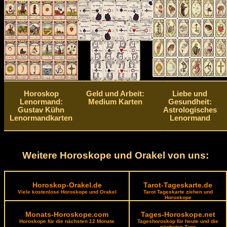
Horoskop
Geld und Arbeit:
Liebe und
Lenormand:
Medium Karten
Gesundheit:
Gustav Kühn
Astrologisches
Lenormandkarten
Lenormand
Weitere Horoskope und Orakel von uns:
Horoskop-Orakel.de
Tarot-Tageskarte.de
Viele kostenlose Horoskope und Orakel
Tarot Tageskarte ziehen und
Horoskope
Monats-Horoskope.com
Tages-Horoskope.net
Horoskope für die nächsten 12 Monate
Tageshoroskop für heute und die
nächsten Tage