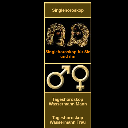
Singlehoroskop
Singlehoroskop für Sie
und ihn
Tageshoroskop
Wassermann Mann
Tageshoroskop
Wassermann Frau