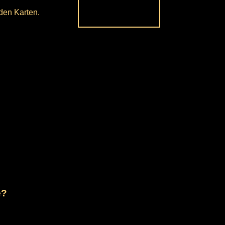
nden Karten.
e?