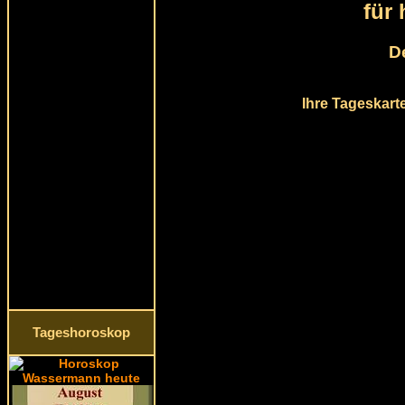
für
D
Ihre Tageskart
Tageshoroskop