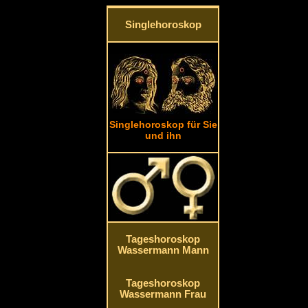
Singlehoroskop
Singlehoroskop für Sie
und ihn
Tageshoroskop
Wassermann Mann
Tageshoroskop
Wassermann Frau