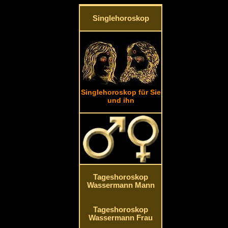
Singlehoroskop
Singlehoroskop für Sie
und ihn
Tageshoroskop
Wassermann Mann
Tageshoroskop
Wassermann Frau