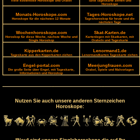
Viele kostenlose Horoskope und Orakel
Tarot Tageskarte ziehen und
Horoskope
Monats-Horoskope.com
Tages-Horoskope.net
Horoskope für die nächsten 12 Monate
Tageshoroskop für heute und die
nächsten Tage
Wochenhoroskope.com
Skat-Karten.de
Horoskop für diese Woche, nächste Woche und
Kartenlegen mit Skatkarten, mit
Single Horoskop
Orakeln und Tageskarte
Kipperkarten.de
Lenormand1.de
Tageskarte aus den Kipperkarten ziehen
Lenormandkarten Tageskarte ziehen
Engel-portal.com
Meerjungfrauen.com
Die große Seite über Engel, mit Tageskarte,
Orakel, Spiele und Malvorlagen
Informationen und Horoskop
Nutzen Sie auch unsere anderen Sternzeichen
Horoskope: