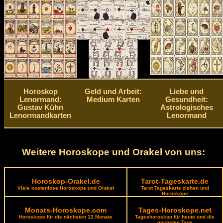
Horoskop
Geld und Arbeit:
Liebe und
Lenormand:
Medium Karten
Gesundheit:
Gustav Kühn
Astrologisches
Lenormandkarten
Lenormand
Weitere Horoskope und Orakel von uns:
Horoskop-Orakel.de
Tarot-Tageskarte.de
Viele kostenlose Horoskope und Orakel
Tarot Tageskarte ziehen und
Horoskope
Monats-Horoskope.com
Tages-Horoskope.net
Horoskope für die nächsten 12 Monate
Tageshoroskop für heute und die
nächsten Tage