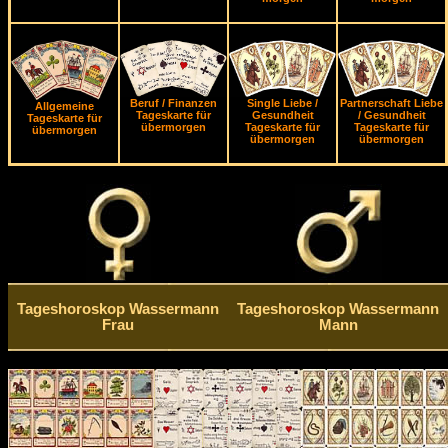
Beruf / Finanzen
Single Liebe /
Partnerschaft Liebe
Allgemeine
Tageskarte für
Gesundheit
/ Gesundheit
Tageskarte für
übermorgen
Tageskarte für
Tageskarte für
übermorgen
übermorgen
übermorgen
Tageshoroskop Wassermann
Tageshoroskop Wassermann
Frau
Mann