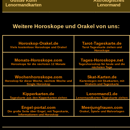
Gustav Kühn
Astrologisches
Lenormandkarten
Lenormand
Weitere Horoskope und Orakel von uns:
Horoskop-Orakel.de
Tarot-Tageskarte.de
Viele kostenlose Horoskope und Orakel
Tarot Tageskarte ziehen und
Horoskope
Monats-Horoskope.com
Tages-Horoskope.net
Horoskope für die nächsten 12 Monate
Tageshoroskop für heute und die
nächsten Tage
Wochenhoroskope.com
Skat-Karten.de
Horoskop für diese Woche, nächste Woche und
Kartenlegen mit Skatkarten, mit
Single Horoskop
Orakeln und Tageskarte
Kipperkarten.de
Lenormand1.de
Tageskarte aus den Kipperkarten ziehen
Lenormandkarten Tageskarte ziehen
Engel-portal.com
Meerjungfrauen.com
Die große Seite über Engel, mit Tageskarte,
Orakel, Spiele und Malvorlagen
Informationen und Horoskop