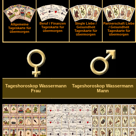
Beruf / Finanzen
Single Liebe /
Partnerschaft Liebe
Allgemeine
Tageskarte für
Gesundheit
/ Gesundheit
Tageskarte für
übermorgen
Tageskarte für
Tageskarte für
übermorgen
übermorgen
übermorgen
Tageshoroskop Wassermann
Tageshoroskop Wassermann
Frau
Mann