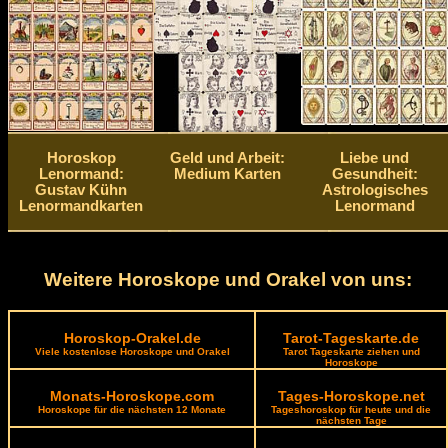
Horoskop
Geld und Arbeit:
Liebe und
Lenormand:
Medium Karten
Gesundheit:
Gustav Kühn
Astrologisches
Lenormandkarten
Lenormand
Weitere Horoskope und Orakel von uns:
Horoskop-Orakel.de
Tarot-Tageskarte.de
Viele kostenlose Horoskope und Orakel
Tarot Tageskarte ziehen und
Horoskope
Monats-Horoskope.com
Tages-Horoskope.net
Horoskope für die nächsten 12 Monate
Tageshoroskop für heute und die
nächsten Tage