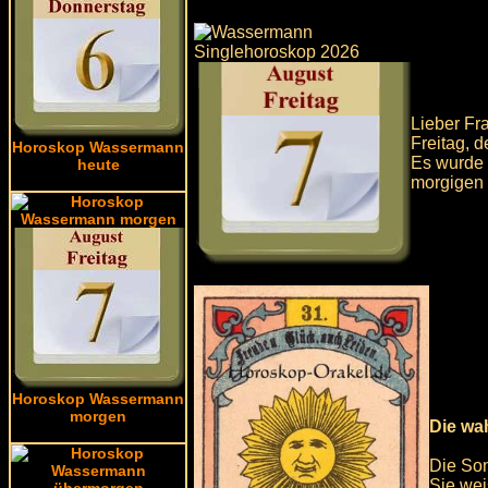
Lieber Fr
Freitag, 
Horoskop Wassermann
Es wurde f
heute
morgigen 
Horoskop Wassermann
morgen
Die wa
Die Son
Sie wei