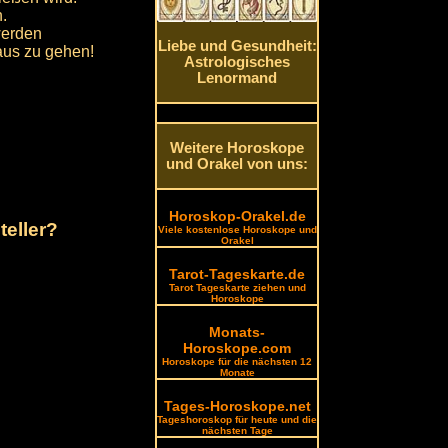
n.
werden
Liebe und Gesundheit:
aus zu gehen!
Astrologisches
Lenormand
Weitere Horoskope
und Orakel von uns:
Horoskop-Orakel.de
teller?
Viele kostenlose Horoskope und
Orakel
Tarot-Tageskarte.de
Tarot Tageskarte ziehen und
Horoskope
Monats-
Horoskope.com
Horoskope für die nächsten 12
Monate
Tages-Horoskope.net
Tageshoroskop für heute und die
nächsten Tage