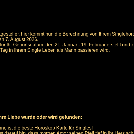
agesteller, hier kommt nun die Berechnung von Ihrem Singlehor
den 7. August 2026.
ür Ihr Geburtsdatum, den 21. Januar - 19. Februar erstellt und 
Tag in Ihrem Single Leben als Mann passieren wird.
hre Liebe wurde oder wird gefunden:
ne ist die beste Horoskop Karte für Singles!
st darauf hin, dass morgen Amor seinen Pfeil tief in Ihr Herz sc