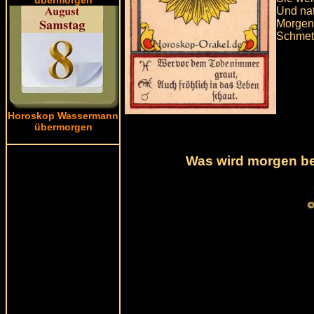
Und nat
Morgen
Schmett
Horoskop Wassermann
übermorgen
Was wird morgen bei