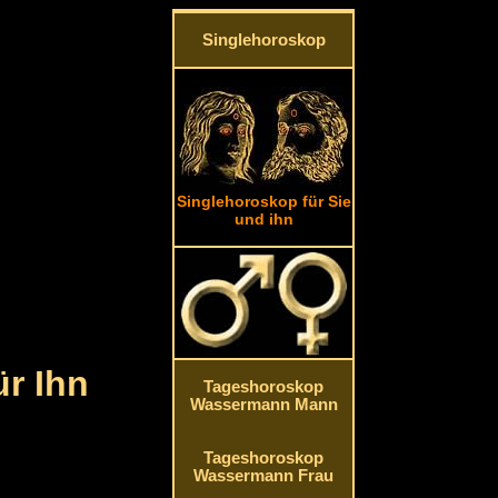
Singlehoroskop
Singlehoroskop für Sie
und ihn
r Ihn
Tageshoroskop
Wassermann Mann
Tageshoroskop
Wassermann Frau