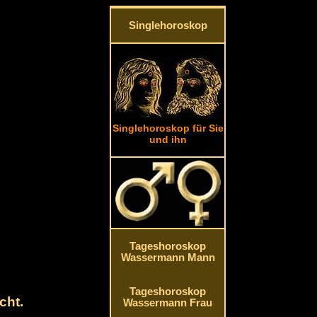
Singlehoroskop
Singlehoroskop für Sie
und ihn
Tageshoroskop
Wassermann Mann
Tageshoroskop
cht.
Wassermann Frau