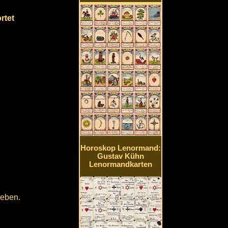
rtet
Horoskop Lenormand:
Gustav Kühn
Lenormandkarten
geben.