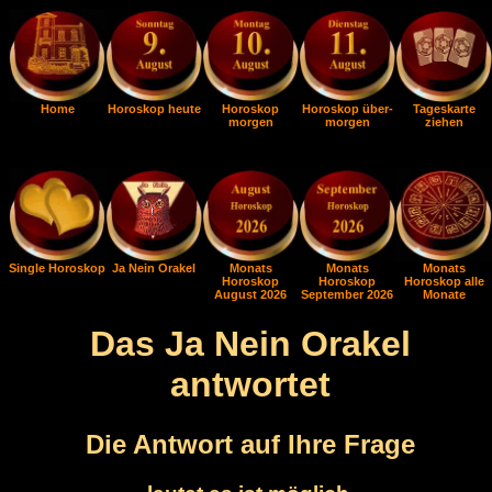
Home
Horoskop heute
Horoskop
Horoskop über-
Tageskarte
morgen
morgen
ziehen
Single Horoskop
Ja Nein Orakel
Monats
Monats
Monats
Horoskop
Horoskop
Horoskop alle
August 2026
September 2026
Monate
Das Ja Nein Orakel
antwortet
Die Antwort auf Ihre Frage