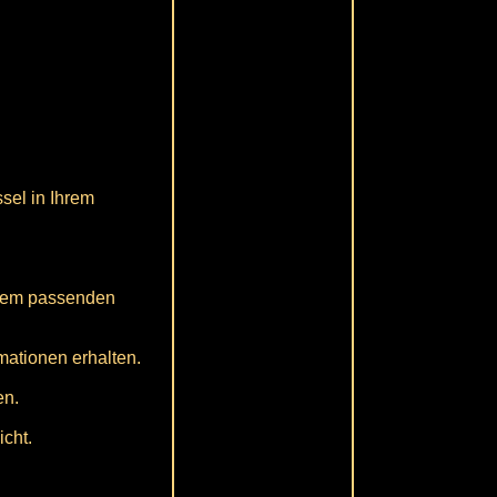
sel in Ihrem
 dem passenden
mationen erhalten.
en.
cht.