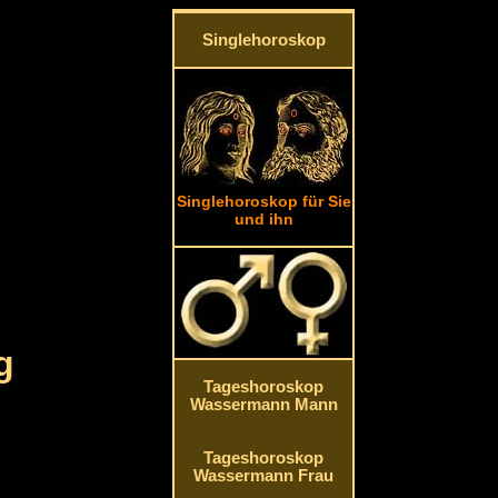
Singlehoroskop
Singlehoroskop für Sie
und ihn
g
Tageshoroskop
Wassermann Mann
Tageshoroskop
Wassermann Frau