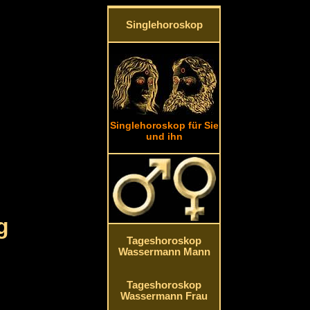
Singlehoroskop
Singlehoroskop für Sie
und ihn
g
Tageshoroskop
Wassermann Mann
Tageshoroskop
Wassermann Frau