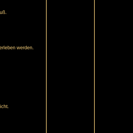
muß.
 erleben werden.
cht.