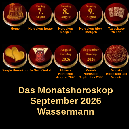
Home
Horoskop heute
Horoskop
Horoskop über-
Tageskarte
morgen
morgen
ziehen
Single Horoskop
Ja Nein Orakel
Monats
Monats
Monats
Horoskop
Horoskop
Horoskop alle
August 2026
September 2026
Monate
Das Monatshoroskop
September 2026
Wassermann