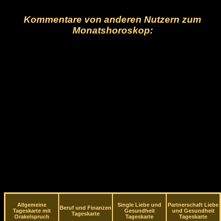
Kommentare von anderen Nutzern zum
Monatshoroskop:
Allgemeine
Single Liebe und
Partnerschaft Liebe
Beruf und Finanzen
Tageskarte mit
Gesundheit
und Gesundheit
Tageskarte
Orakelspruch
Tageskarte
Tageskarte